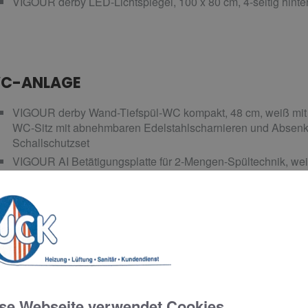
VIGOUR derby LED-Lichtspiegel, 100 x 80 cm, 4-seitig hinter
C-ANLAGE
VIGOUR derby Wand-Tiefspül-WC kompakt, 48 cm, weiß mit
WC-Sitz mit abnehmbaren Edelstahlscharnieren und Absenk
Schallschutzset
VIGOUR AI Betätigungsplatte für 2-Mengen-Spültechnik, we
CONEL VIS Wand-WC-Eck-Element inkl. Verkleidung
ADHEIZKÖRPER
COSMO Wien Design-Badheizkörper 175,4 x 50 cm, RAL 9
se Webseite verwendet Cookies