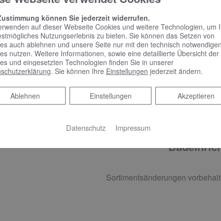
Zustimmung können Sie jederzeit widerrufen.
erwenden auf dieser Webseite Cookies und weitere Technologien, um 
estmögliches Nutzungserlebnis zu bieten. Sie können das Setzen von
CCESSOIRES
es auch ablehnen und unsere Seite nur mit den technisch notwendige
es nutzen. Weitere Informationen, sowie eine detaillierte Übersicht der
es und eingesetzten Technologien finden Sie in unserer
VIGOUR derby Papierhalter mit Deckel, Bürstengarnitur, Flü
schutzerklärung
. Sie können Ihre
Einstellungen
jederzeit ändern.
und Glashalter mit Glas, verchromt
Ablehnen
Ablehnen
Einstellungen
Akzeptieren
Datenschutz
Impressum
Badeinrich
Sortimentsänderungen vorbehalt