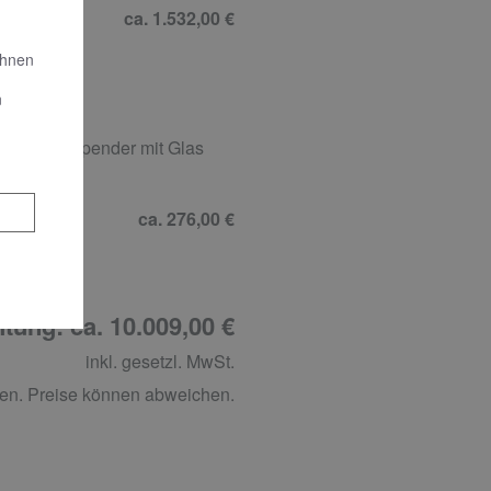
ca. 1.532,00 €
Ihnen
n
ssigseifenspender mit Glas
ca. 276,00 €
tung: ca. 10.009,00 €
inkl. gesetzl. MwSt.
en. Preise können abweichen.