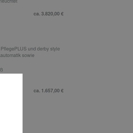
leuchtet
ca. 3.820,00 €
 PflegePLUS und derby style
automatik sowie
iß
ca. 1.657,00 €
016