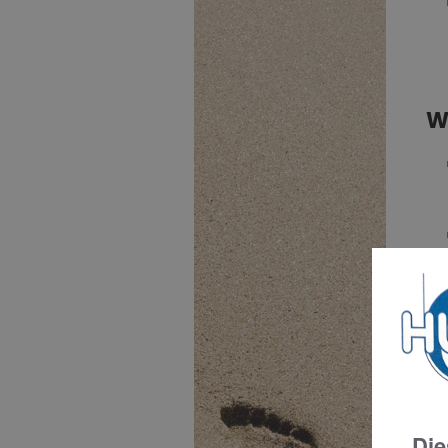
W
B
Die