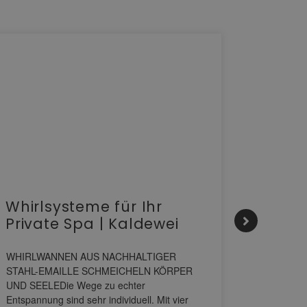
Whirlsysteme für Ihr
Gesta
Private Spa | Kaldewei
alltä
HANS
WHIRLWANNEN AUS NACHHALTIGER
STAHL-EMAILLE SCHMEICHELN KÖRPER
Stil für 
UND SEELEDie Wege zu echter
HANSAGENE
Entspannung sind sehr individuell. Mit vier
von Wascht