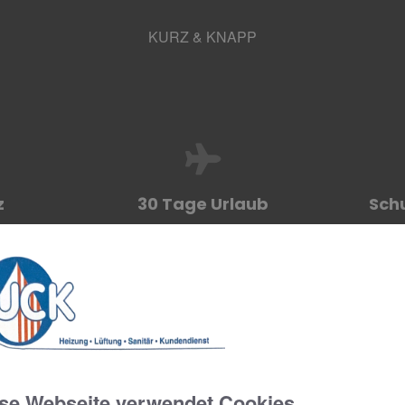
KURZ & KNAPP
z
30 Tage Urlaub
Sch
ire
Firmenwagen mit moderner
Fahrzeugeinrichtung
se Webseite verwendet Cookies