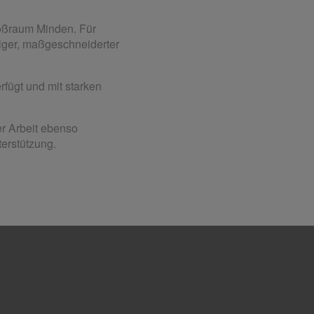
roßraum Minden. Für
tiger, maßgeschneiderter
fügt und mit starken
er Arbeit ebenso
terstützung.