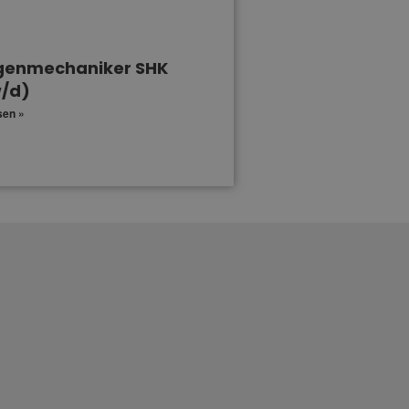
genmechaniker SHK
/d)
sen »