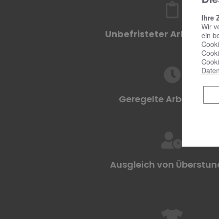
Ihre 
Wir v
Unbefristeter Arbeitsve
ein b
Cooki
Cooki
Cooki
Daten
Geregelte Arbeitszeit
Ausgleich von Überstu