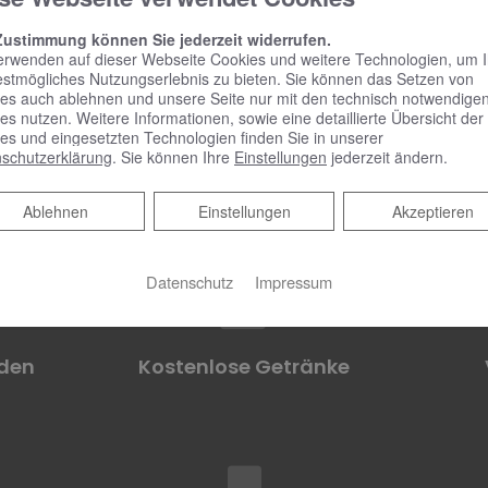
Zustimmung können Sie jederzeit widerrufen.
erwenden auf dieser Webseite Cookies und weitere Technologien, um 
rtrag
Fundierte Einarbeitung
estmögliches Nutzungserlebnis zu bieten. Sie können das Setzen von
es auch ablehnen und unsere Seite nur mit den technisch notwendige
es nutzen. Weitere Informationen, sowie eine detaillierte Übersicht der
es und eingesetzten Technologien finden Sie in unserer
schutzerklärung
. Sie können Ihre
Einstellungen
jederzeit ändern.
Ablehnen
Ablehnen
Einstellungen
Akzeptieren
en
Teamevents
Datenschutz
Impressum
nden
Kostenlose Getränke