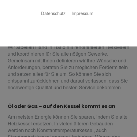
Ganz entspannt zur neuen Heizung
Datenschutz
Impressum
Sie wollen behagliche Wärme im ganzen Haus und
warmes Wasser, zuverlässig und nachhaltig? Kein
Problem! Carsten Huck kümmert sich für Sie darum.
Wir arbeiten Hand in Hand mit renommierten Herstellern
und koordinieren für Sie alle nötigen Gewerke.
Gemeinsam mit Ihnen definieren wir Ihre Wünsche und
Anforderungen, beraten Sie zu möglichen Fördermitteln
und setzen alles für Sie um. So können Sie sich
entspannt zurücklehnen und darauf verlassen, dass Sie
hochwertige Qualität und besten Service bekommen.
Öl oder Gas – auf den Kessel kommt es an
Am meisten Energie können Sie sparen, indem Sie alte
Heizkessel ersetzen. In vielen älteren Gebäuden
werden noch Konstanttemperaturkessel, auch
Standardheizkessel genannt, betrieben. Wegen des