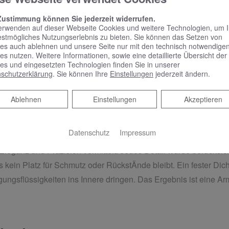
Zustimmung können Sie jederzeit widerrufen.
erwenden auf dieser Webseite Cookies und weitere Technologien, um 
estmögliches Nutzungserlebnis zu bieten. Sie können das Setzen von
es auch ablehnen und unsere Seite nur mit den technisch notwendige
es nutzen. Weitere Informationen, sowie eine detaillierte Übersicht der
es und eingesetzten Technologien finden Sie in unserer
schutzerklärung
. Sie können Ihre
Einstellungen
jederzeit ändern.
Ablehnen
Ablehnen
Einstellungen
Akzeptieren
S-Waschtischarmaturen wird durch Kontraste bestimmt. Die Ob
Datenschutz
Impressum
en der Armatur anderswo überraschen können. Das solide Gehä
Eleganz und Präzision vermittelt. Jedes Detail wurde berücksic
 kein Platz für Schmutz oder RückstÄnde bleibt. Ein fester Di
ungsflüssigkeiten ins Innere dringen. Das Ergebnis ist eine Ar